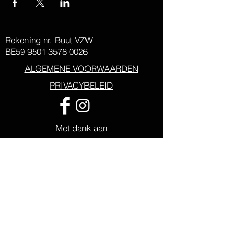
Rekening nr. Buut VZW
BE59
9501 3578 0026
ALGEMENE VOORWAARDEN
PRIVACYBELEID
Met dank aan